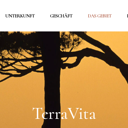
UNTERKUNFT
GESCHÄFT
DAS GEBIET
DAS ANWESEN
BIKING – KOMOOT
WOHNUNGEN
SUVERETO
STRÄNDE UND FEL
VAL DI CORNIA PAR
E
HEILBAD
TerraVita