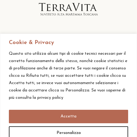
Cookie & Privacy
Questo sito utilizza alcuni tipi di cookie tecnici necessari per il
corretto funzionamento dello stesso, nonchè cookie statistici e
di profilazione anche di terze parte. Se vuoi negare il consenso
clicca su Rifiuta tutti, se vuoi accettare tutti i cookie clicca su
Accetta tutti, se invece vuoi autonomamente selezionare i
cookie da accettare clicca su Personalizza. Se vuoi saperne di
più consulta la privacy policy
Accetta
© Alle Rechte vorbehalten – Tenuta TerraVita S.S. – V.A.T.:
01746300498 – CIN: IT049020B5FQYRTIAK –
Privacy Policy
Personalizza
–
Cookie Policy