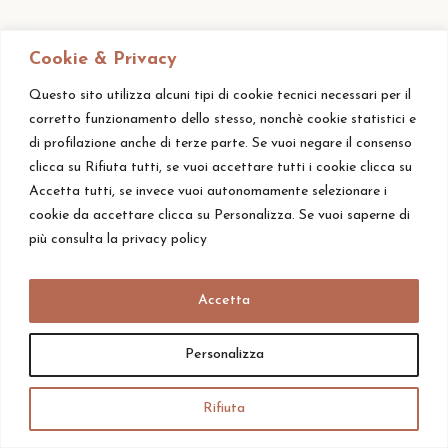
Cookie & Privacy
Questo sito utilizza alcuni tipi di cookie tecnici necessari per il
corretto funzionamento dello stesso, nonchè cookie statistici e
di profilazione anche di terze parte. Se vuoi negare il consenso
clicca su Rifiuta tutti, se vuoi accettare tutti i cookie clicca su
Accetta tutti, se invece vuoi autonomamente selezionare i
cookie da accettare clicca su Personalizza. Se vuoi saperne di
più consulta la privacy policy
Accetta
© Alle Rechte vorbehalten – Tenuta TerraVita S.S. – V.A.T.:
01746300498 – CIN: IT049020B5FQYRTIAK –
Privacy Policy
Personalizza
–
Cookie Policy
Rifiuta