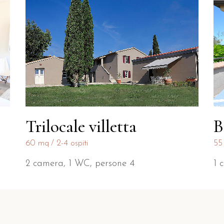
Trilocale villetta
B
60 mq
2-4 ospiti
55
2 camera, 1 WC, persone 4
1 