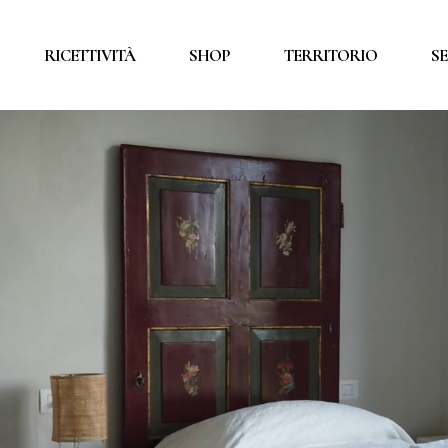
TENUTA
CICLOTURISMO
RICETTIVITÀ
SHOP
TERRITORIO
SE
APPARTAMENTI
SUVERETO
SPIAGGE E SCOGLI
PARCHI VAL DI CORNI
TENUTA
CICLOTURISMO
IA
TERME
APPARTAMENTI
SUVERETO
SPIAGGE E SCOGLI
PARCHI VAL DI CORNIA
TERME