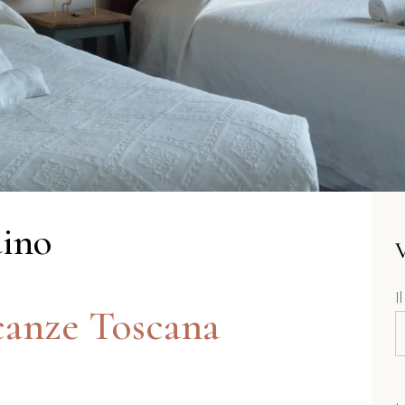
dino
I
anze Toscana