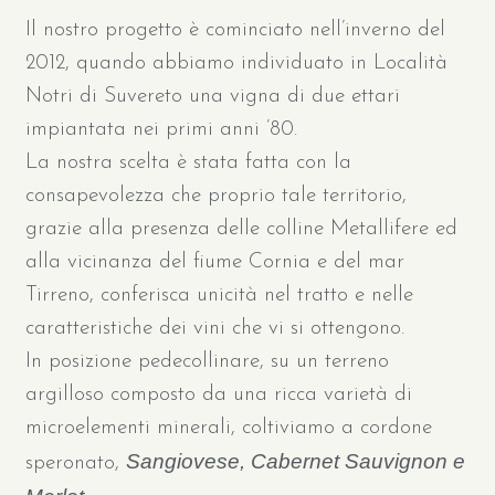
Il nostro progetto è cominciato nell’inverno del
2012, quando abbiamo individuato in Località
Notri di Suvereto una vigna di due ettari
impiantata nei primi anni ’80.
La nostra scelta è stata fatta con la
consapevolezza che proprio tale territorio,
grazie alla presenza delle colline Metallifere ed
alla vicinanza del fiume Cornia e del mar
Tirreno, conferisca unicità nel tratto e nelle
caratteristiche dei vini che vi si ottengono.
In posizione pedecollinare, su un terreno
argilloso composto da una ricca varietà di
microelementi minerali, coltiviamo a cordone
Sangiovese, Cabernet Sauvignon e
speronato,