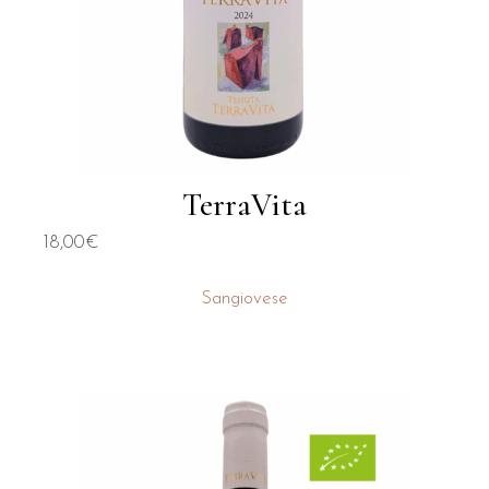
TerraVita
18,00
€
Sangiovese